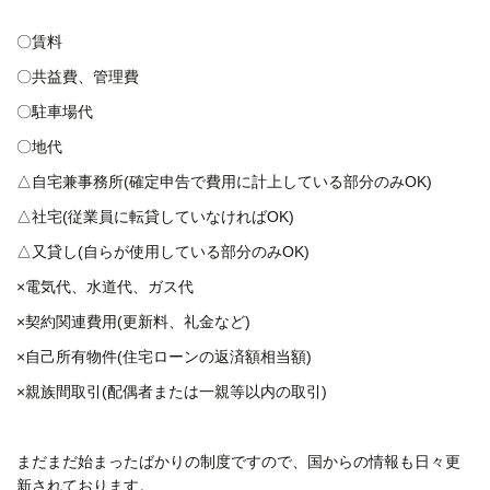
〇賃料
〇共益費、管理費
〇駐車場代
〇地代
△自宅兼事務所(確定申告で費用に計上している部分のみOK)
△社宅(従業員に転貸していなければOK)
△又貸し(自らが使用している部分のみOK)
×電気代、水道代、ガス代
×契約関連費用(更新料、礼金など)
×自己所有物件(住宅ローンの返済額相当額)
×親族間取引(配偶者または一親等以内の取引)
まだまだ始まったばかりの制度ですので、国からの情報も日々更
新されております。