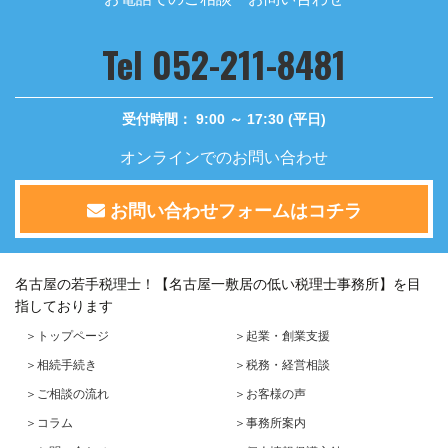
2024/06/13
定額減税対応の給与計算の流れについて
Tel 052-211-8481
2023/12/19
年末年始休業のお知らせ
受付時間： 9:00 ～ 17:30 (平日)
2023/11/16
オンラインでのお問い合わせ
令和5年度年末調整についての変更点【国外居住親族に係
る扶養控除の見直し】
お問い合わせフォームはコチラ
名古屋の若手税理士！【名古屋一敷居の低い税理士事務所】を目
指しております
＞トップページ
＞起業・創業支援
＞相続手続き
＞税務・経営相談
＞ご相談の流れ
＞お客様の声
＞コラム
＞事務所案内